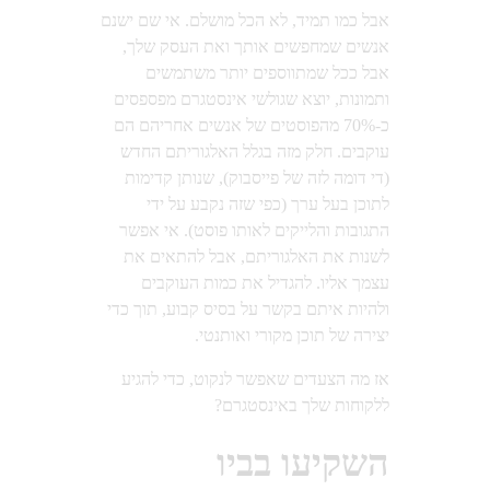
אבל כמו תמיד, לא הכל מושלם. אי שם ישנם
אנשים שמחפשים אותך ואת העסק שלך,
אבל ככל שמתווספים יותר משתמשים
ותמונות, יוצא שגולשי אינסטגרם מפספסים
כ-70% מהפוסטים של אנשים אחריהם הם
עוקבים. חלק מזה בגלל האלגוריתם החדש
(די דומה לזה של פייסבוק), שנותן קדימות
לתוכן בעל ערך (כפי שזה נקבע על ידי
התגובות והלייקים לאותו פוסט). אי אפשר
לשנות את האלגוריתם, אבל להתאים את
עצמך אליו. להגדיל את כמות העוקבים
ולהיות איתם בקשר על בסיס קבוע, תוך כדי
יצירה של תוכן מקורי ואותנטי.
אז מה הצעדים שאפשר לנקוט, כדי להגיע
ללקוחות שלך באינסטגרם?
השקיעו בביו