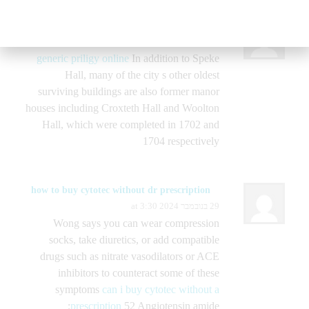
Gapunlaph
8 בנובמבר 2024 at 14:47
generic priligy online
In addition to Speke
Hall, many of the city s other oldest
surviving buildings are also former manor
houses including Croxteth Hall and Woolton
Hall, which were completed in 1702 and
1704 respectively
how to buy cytotec without dr prescription
29 בנובמבר 2024 at 3:30
Wong says you can wear compression
socks, take diuretics, or add compatible
drugs such as nitrate vasodilators or ACE
inhibitors to counteract some of these
symptoms
can i buy cytotec without a
prescription
52 Angiotensin amide;