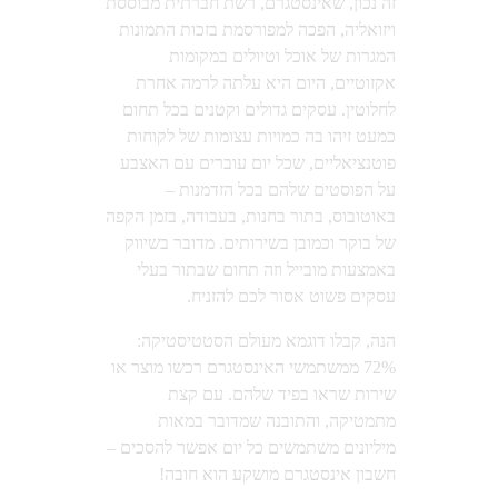
זה נכון, שאינסטגרם, רשת חברתית מבוססת
ויזואליה, הפכה למפורסמת בזכות התמונות
המגרות של אוכל וטיולים במקומות
אקזוטיים, היום היא עלתה לרמה אחרת
לחלוטין. עסקים גדולים וקטנים בכל תחום
כמעט זיהו בה כמויות עצומות של לקוחות
פוטנציאליים, שכל יום עוברים עם האצבע
על הפוסטים שלהם בכל הזדמנות –
באוטובוס, בתור בחנות, בעבודה, בזמן הקפה
של בוקר וכמובן בשירותים. מדובר בשיווק
באמצעות מובייל וזה תחום שבתור בעלי
עסקים פשוט אסור לכם להזניח.
הנה, קבלו דוגמא מעולם הסטטיסטיקה:
72% ממשתמשי האינסטגרם רכשו מוצר או
שירות שראו בפיד שלהם. עם קצת
מתמטיקה, והתובנה שמדובר במאות
מיליונים משתמשים כל יום אפשר להסכים –
חשבון אינסטגרם מושקע הוא חובה!