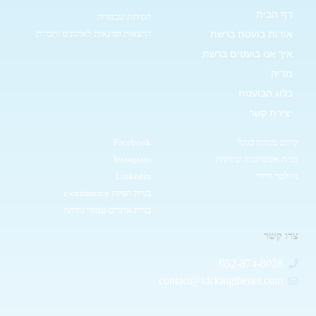
דף הבית
הסודות שבמדיה
אודות בועטת ברשת
הרצאות וסדנאות לארגונים וחברות
איך אנו בועטים ברשת
מדיה
בלוג הבועטת
יצירת קשר
קידום ממומן בגוגל
Facebook
בניית אסטרטגיה שיווקית
Instagram
ניוזלטר ודיוור
Linkedin
בניית חנויות e-commerce
בניית אתרים/עמודי נחיתה
צרו קשר
052-874-8028
contact@kickingthenet.com