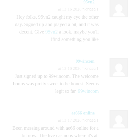
95vn2
1 בפברואר 2026 at 13:16
Hey folks, 95vn2 caught my eye the other
day. Signed up and played a bit, and it was
decent. Give
95vn2
a look, maybe you'll
find something you like!
99wincom
1 בפברואר 2026 at 13:16
Just signed up to 99wincom. The welcome
bonus was pretty sweet to be honest. Seems
legit so far.
99wincom
ae666 online
1 בפברואר 2026 at 13:17
Been messing around with ae66 online for a
bit now. The live casino is where it's at.