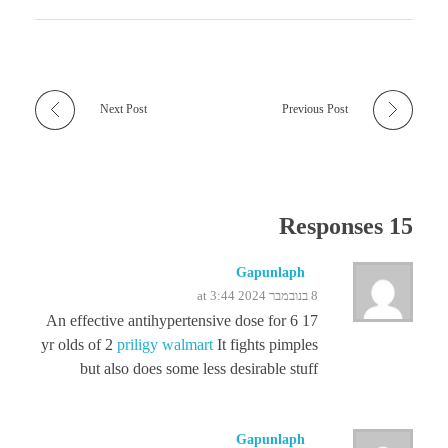
Next Post
Previous Post
15 Responses
Gapunlaph
8 בנובמבר 2024 at 3:44
An effective antihypertensive dose for 6 17
yr olds of 2
priligy walmart
It fights pimples
but also does some less desirable stuff
Gapunlaph