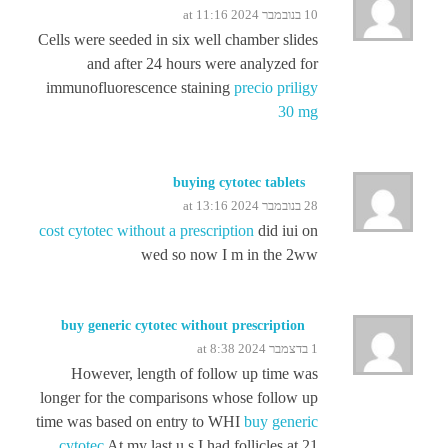
10 בנובמבר 2024 at 11:16
Cells were seeded in six well chamber slides
and after 24 hours were analyzed for
immunofluorescence staining
precio priligy
30 mg
buying cytotec tablets
28 בנובמבר 2024 at 13:16
cost cytotec without a prescription
did iui on
wed so now I m in the 2ww
buy generic cytotec without prescription
1 בדצמבר 2024 at 8:38
However, length of follow up time was
longer for the comparisons whose follow up
time was based on entry to WHI
buy generic
cytotec
At my last u s I had follicles at 21