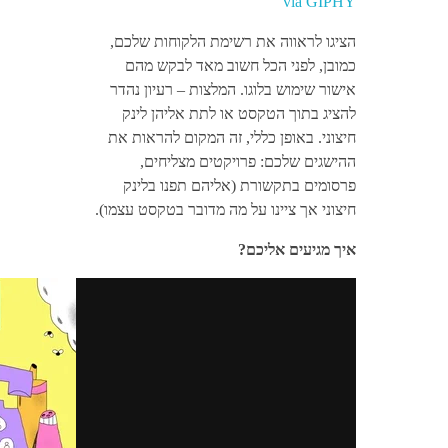
via GIPHY
הציגו לראווה את רשימת הלקוחות שלכם,
כמובן, לפני הכל חשוב מאד לבקש מהם
אישור שימוש בלוגו. המלצות – רעיון נהדר
להציג בתוך הטקסט או לתת אליהן לינק
חיצוני. באופן כללי, זה המקום להראות את
ההישגים שלכם: פרויקטים מצליחים,
פרסומים בתקשורת (אליהם תפנו בלינק
חיצוני אך ציינו על מה מדובר בטקסט עצמו).
איך מגיעים אליכם?