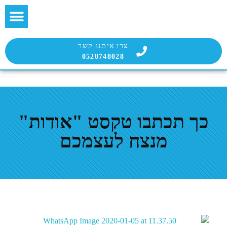
בלוג הבועטת
שירות הבועטים
צרו איתנו קשר
0528748028
כך תכתבו טקסט "אודות"
מנצח לעצמכם