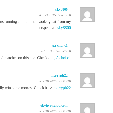
sky8866
16 בדצמבר 2025 at 4:23
ons running all the time. Looks great from my
perspective:
sky8866
gà chọi c1
6 בינואר 2026 at 15:03
od matches on this site. Check out
gà chọi c1
merryph22
20 באפריל 2026 at 2:29
fully win some money. Check it –>
merryph22
okvip okvipo.com
20 באפריל 2026 at 2:30