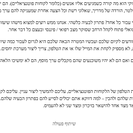
י הוא מה קורה כשמגיעים אליו אנשים (כלומר לקוחות פוטנציאליים). הם יכ
וזלטר, הורדה של מדריך, שאלוני רשת וכל הצעה אחרת שמעניקה להם ערך מ
עבור כל אחד? פתרון לבעיה כלשהי. אנחנו ממש רוצים למצוא מישהו שיעזור 
אלי פתוח לקהל הרחב שסוקר מצב רפואי / פיננסי ובעצם כל דבר אחר.
ודעים לקיום שלכם ועכשיו המטרה הבאה שלכם היא לגרום לעבור כמה שי
, לא מספיק לקחת את המייל שלו או את הטלפון, צריך ליצור מערכת יחסים.
 ואם הם לא יהיו משוכנעים שהם מקבלים ערך מוסף, הם לא ימשיכו הלאה.
הטלפון של הלקוחות הפוטנציאליים, עליכם להמשיך ליצור עניין. עליכם ל
 שלהם ולהבין – למה דווקא אתם יכולים לסייע להם בפתרון הבעיה שלהם.
אד מצד אחד להישאר בזיכרון ומצד שני לא להעמיס.