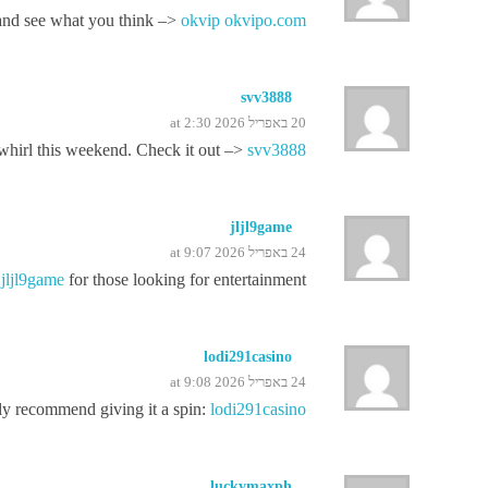
t and see what you think –>
okvip okvipo.com
svv3888
20 באפריל 2026 at 2:30
a whirl this weekend. Check it out –>
svv3888
jljl9game
24 באפריל 2026 at 9:07
o
jljl9game
for those looking for entertainment!
lodi291casino
24 באפריל 2026 at 9:08
hly recommend giving it a spin:
lodi291casino
luckymaxph