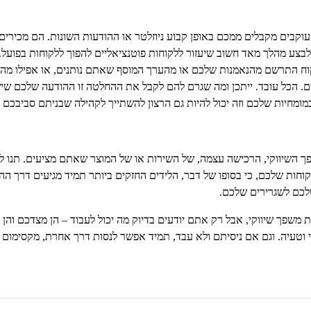
קבים מקבלים ממכם באופן קבוע ניוזלטר או ההודעות השונות. הם מכירים א
 לבצע מהלך מאד חשוב שיעזור ללקוחות פוטנציאליים להפוך ללקוחות בפוע
קוח התרשם מהנאמנות שלכם או מהערך המוסף שאתם נותנים, או אפילו מה
 הכל עובד. ייתכן ומה שגרם להם לקבל את ההחלטה זו ההודעה שלכם שיש
 במומחיות שלכם וזה יכול להיות גם הרצון להשתייך לקהילה שבניתם סביבכם
ך השיווקי, הרכישה עצמה, של השירות או של המוצר שאתם מציעים. תנו 
חות שלכם, כי בסופו של דבר, הלידים החזקים ביותר תמיד מגיעים דרך ההמ
לכם לשגרירים שלכם.
ת משפך שיווקי, אבל רק אתם יודעים בדיוק מה יכול לעבוד – הן מצדכם והן 
 וטעיה. וגם אם ניסיתם ולא עבד, תמיד אפשר לנסות דרך אחרת, מקסימום –