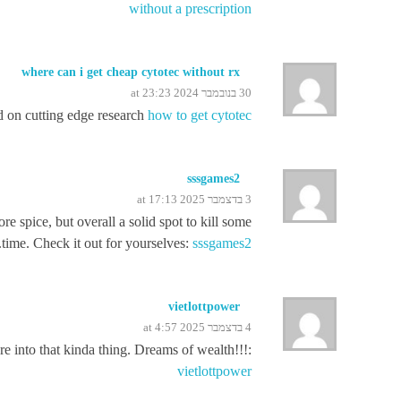
without a prescription
where can i get cheap cytotec without rx
30 בנובמבר 2024 at 23:23
ed on cutting edge research
how to get cytotec
sssgames2
3 בדצמבר 2025 at 17:13
e spice, but overall a solid spot to kill some
.
time. Check it out for yourselves:
sssgames2
vietlottpower
4 בדצמבר 2025 at 4:57
e into that kinda thing. Dreams of wealth!!!:
vietlottpower