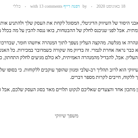
18 באוגוסט 2020
by
דפנה רייף
13 comments
with
כללי
י היסוד של השיווק הדיגיטלי, המסוגל לקחת את העסק שלך ולהתניע אותו 
צמתית. אבל לפני שניכנס לחלק של ההבטחות, בואו ננסה להבין על מה בכלל מ
הרה או מגלשה. מהקצה העליון נשפך לתוך המנהרה איזשהו חומר, שבדרכו ע
א כבר נראה אחרת לגמרי. זה בדיוק מה שקורה כשמדובר במכירות. כל האנש
עליון. אבל, להבדיל מהמנהרה האמיתית, לא כולם מגיעים לחלק התחתון, כל
וקי הוא לרוב תהליך רב-שלבי ומגוון שהופך עוקבים ללקוחות. כי בסופו של
ך ללקוח, חייבים לקרות מספר דברים.
ין מתכון אחד והצעדים שאליכם לנקוט תלויים מאד בסוג העסק שלכם, אבל 