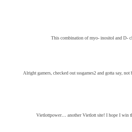
This combination of myo- inositol and D- ch
Alright gamers, checked out sssgames2 and gotta say, not ba
Vietlottpower… another Vietlott site! I hope I win 