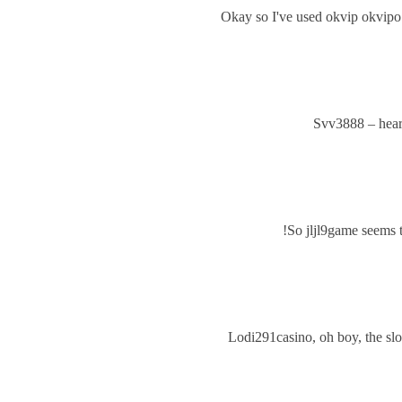
Okay so I've used okvip okvipo.
Svv3888 – heard
So jljl9game seems t
Lodi291casino, oh boy, the slo