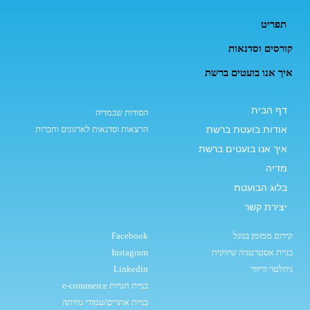
תפריט
קורסים וסדנאות
איך אנו בועטים ברשת
דף הבית
הסודות שבמדיה
אודות בועטת ברשת
הרצאות וסדנאות לארגונים וחברות
איך אנו בועטים ברשת
מדיה
בלוג הבועטת
יצירת קשר
קידום ממומן בגוגל
Facebook
בניית אסטרטגיה שיווקית
Instagram
ניוזלטר ודיוור
Linkedin
בניית חנויות e-commerce
בניית אתרים/עמודי נחיתה