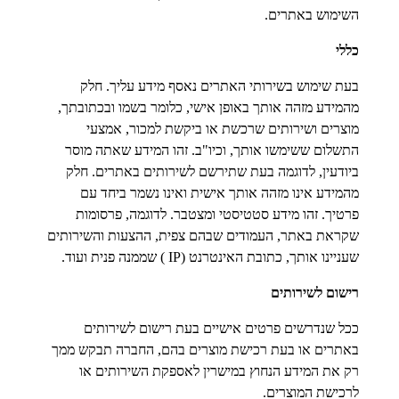
השימוש באתרים.
כללי
בעת שימוש בשירותי האתרים נאסף מידע עליך. חלק
מהמידע מזהה אותך באופן אישי, כלומר בשמו ובכתובתך,
מוצרים ושירותים שרכשת או ביקשת למכור, אמצעי
התשלום ששימשו אותך, וכיו"ב. זהו המידע שאתה מוסר
ביודעין, לדוגמה בעת שתירשם לשירותים באתרים. חלק
מהמידע אינו מזהה אותך אישית ואינו נשמר ביחד עם
פרטיך. זהו מידע סטטיסטי ומצטבר. לדוגמה, פרסומות
שקראת באתר, העמודים שבהם צפית, ההצעות והשירותים
שעניינו אותך, כתובת האינטרנט (IP ) שממנה פנית ועוד.
רישום לשירותים
ככל שנדרשים פרטים אישיים בעת רישום לשירותים
באתרים או בעת רכישת מוצרים בהם, החברה תבקש ממך
רק את המידע הנחוץ במישרין לאספקת השירותים או
לרכישת המוצרים.