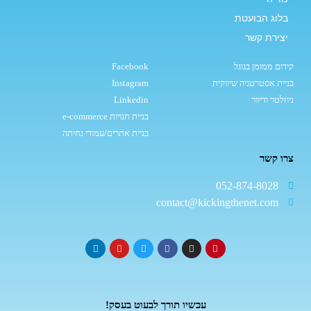
בלוג הבועטת
יצירת קשר
קידום ממומן בגוגל
Facebook
בניית אסטרטגיה שיווקית
Instagram
ניוזלטר ודיוור
Linkedin
בניית חנויות e-commerce
בניית אתרים/עמודי נחיתה
צרו קשר
052-874-8028
contact@kickingthenet.com
עכשיו תורך לבעוט בעסק!