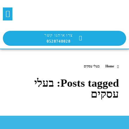
בלוג הבועטת
שירות הבועטים
צרו איתנו קשר
0528748028
Home
בעלי עסקים
Posts tagged: בעלי
עסקים