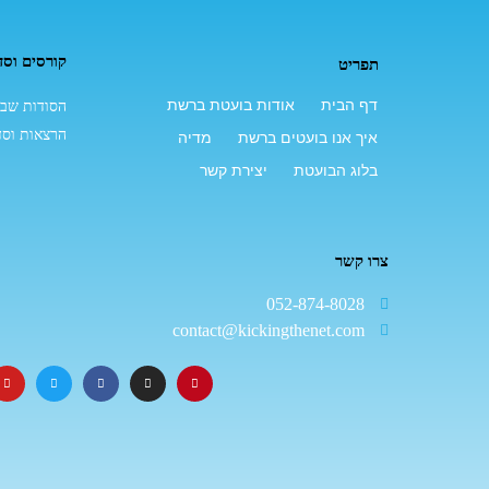
קורסים וסד
תפריט
דף הבית
אודות בועטת ברשת
הסודות שבמ
הרצאות וסד
איך אנו בועטים ברשת
מדיה
בלוג הבועטת
יצירת קשר
צרו קשר
052-874-8028
contact@kickingthenet.com