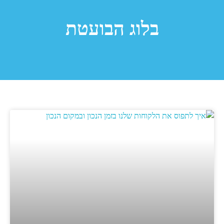
בלוג הבועטת