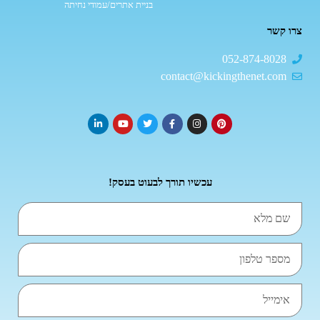
בניית אתרים/עמודי נחיתה
צרו קשר
052-874-8028
contact@kickingthenet.com
עכשיו תורך לבעוט בעסק!