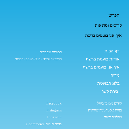
תפריט
קורסים וסדנאות
איך אנו בועטים ברשת
דף הבית
הסודות שבמדיה
אודות בועטת ברשת
הרצאות וסדנאות לארגונים וחברות
איך אנו בועטים ברשת
מדיה
בלוג הבועטת
יצירת קשר
קידום ממומן בגוגל
Facebook
בניית אסטרטגיה שיווקית
Instagram
ניוזלטר ודיוור
Linkedin
בניית חנויות e-commerce