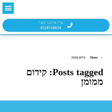
בלוג הבועטת
שירות הבועטים
צרו איתנו קשר
0528748028
Home
קידום ממומן
Posts tagged: קידום
ממומן