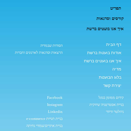
תפריט
קורסים וסדנאות
איך אנו בועטים ברשת
דף הבית
הסודות שבמדיה
אודות בועטת ברשת
הרצאות וסדנאות לארגונים וחברות
איך אנו בועטים ברשת
מדיה
בלוג הבועטת
יצירת קשר
קידום ממומן בגוגל
Facebook
בניית אסטרטגיה שיווקית
Instagram
ניוזלטר ודיוור
Linkedin
בניית חנויות e-commerce
בניית אתרים/עמודי נחיתה