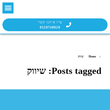
בלוג הבועטת
שירות הבועטים
צרו איתנו קשר
0528748028
Home
שיווק
Posts tagged: שיווק