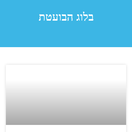
בלוג הבועטת