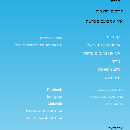
תפריט
קורסים וסדנאות
איך אנו בועטים ברשת
דף הבית
הסודות שבמדיה
אודות בועטת ברשת
הרצאות וסדנאות לארגונים וחברות
איך אנו בועטים ברשת
מדיה
בלוג הבועטת
יצירת קשר
קידום ממומן בגוגל
Facebook
בניית אסטרטגיה שיווקית
Instagram
ניוזלטר ודיוור
Linkedin
בניית חנויות e-commerce
בניית אתרים/עמודי נחיתה
צרו קשר