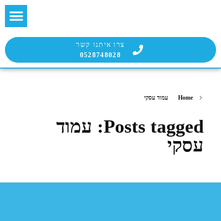
בלוג הבועטת
שירות הבועטים
צרו איתנו קשר
0528748028
Home
עמוד עסקי
Posts tagged: עמוד
עסקי