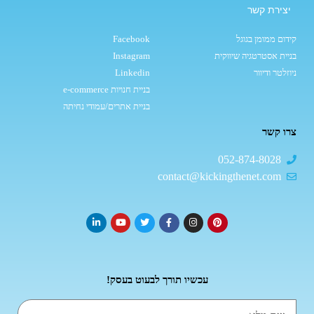
יצירת קשר
קידום ממומן בגוגל
Facebook
בניית אסטרטגיה שיווקית
Instagram
ניוזלטר ודיוור
Linkedin
בניית חנויות e-commerce
בניית אתרים/עמודי נחיתה
צרו קשר
052-874-8028
contact@kickingthenet.com
עכשיו תורך לבעוט בעסק!