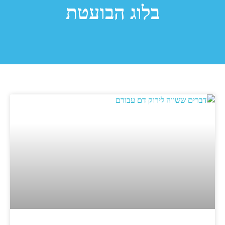
בלוג הבועטת