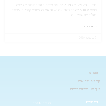
ברבעון השלישי של 2019 מדווחת פייסבוק על הכנסות של קצת
פחות מ-18 מיליארד דולר. אם נשווה את זה לשנים קודמות, מדובר
בעליה של 29%. גם
קרא עוד »
3 בנובמבר 2019
תפריט
קורסים וסדנאות
איך אנו בועטים ברשת
דף הבית
הסודות שבמדיה