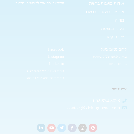
אודות בועטת ברשת
הרצאות וסדנאות לארגונים וחברות
איך אנו בועטים ברשת
מדיה
בלוג הבועטת
יצירת קשר
קידום ממומן בגוגל
Facebook
בניית אסטרטגיה שיווקית
Instagram
ניוזלטר ודיוור
Linkedin
בניית חנויות e-commerce
בניית אתרים/עמודי נחיתה
צרו קשר
052-874-8028
contact@kickingthenet.com